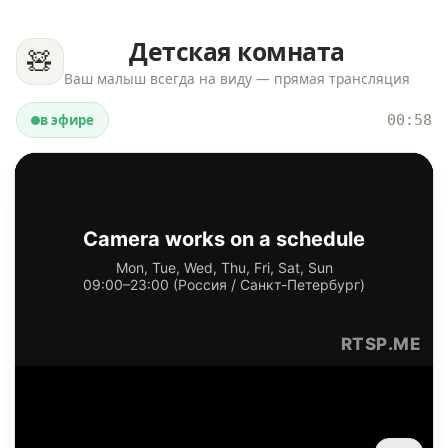
Детская комната
🧸
Ваш малыш всегда на виду — прямая трансляция
в эфире
00:58